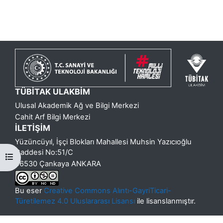
TÜBİTAK ULAKBİM
Ulusal Akademik Ağ ve Bilgi Merkezi
Cahit Arf Bilgi Merkezi
İLETİŞİM
Yüzüncüyıl, İşçi Blokları Mahallesi Muhsin Yazıcıoğlu
Caddesi No:51/C
Kurs dizinini aç
06530 Çankaya ANKARA
Bu eser
Creative Commons Alıntı-GayriTicari-
Türetilemez 4.0 Uluslararası Lisansı
ile lisanslanmıştır.