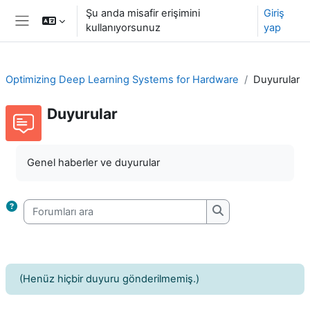
Ana içeriğe git
Şu anda misafir erişimini
Giriş
kullanıyorsunuz
yap
Yan panel
Optimizing Deep Learning Systems for Hardware
Duyurular
Duyurular
Tamamlama Gereklilikleri
Genel haberler ve duyurular
Forumları ara
Forumları ara
(Henüz hiçbir duyuru gönderilmemiş.)