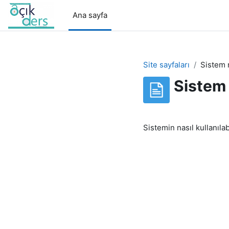
Ana içeriğe git
Ana sayfa
Site sayfaları
Sistem n
Sistem 
Tamamlama Gereklilik
Sistemin nasıl kullanıla