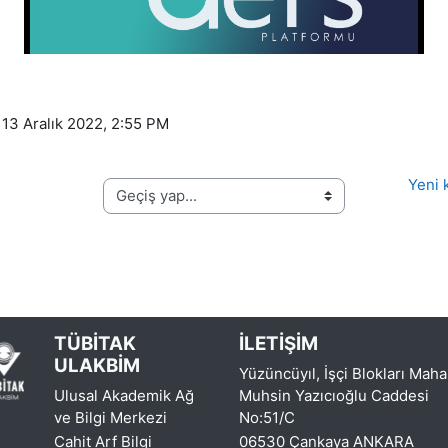
Oynat
, 13 Aralık 2022, 2:55 PM
Yeni k
Geçiş yap...
TÜBİTAK
İLETİŞİM
ULAKBİM
Yüzüncüyıl, İşçi Blokları Maha
Ulusal Akademik Ağ
Muhsin Yazıcıoğlu Caddesi
ve Bilgi Merkezi
No:51/C
Cahit Arf Bilgi
06530 Çankaya ANKARA