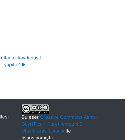
ullanıcı kaydı nasıl 
yapılır? ▶︎
llesi
Bu eser
Creative Commons Alıntı-
GayriTicari-Türetilemez 4.0
Uluslararası Lisansı
ile
lisanslanmıştır.