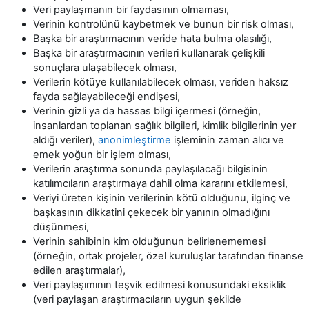
Veri paylaşmanın bir faydasının olmaması,
Verinin kontrolünü kaybetmek ve bunun bir risk olması,
Başka bir araştırmacının veride hata bulma olasılığı,
Başka bir araştırmacının verileri kullanarak çelişkili
sonuçlara ulaşabilecek olması,
Verilerin kötüye kullanılabilecek olması, veriden haksız
fayda sağlayabileceği endişesi,
Verinin gizli ya da hassas bilgi içermesi (örneğin,
insanlardan toplanan sağlık bilgileri, kimlik bilgilerinin yer
aldığı veriler),
anonimleştirme
işleminin zaman alıcı ve
emek yoğun bir işlem olması,
Verilerin araştırma sonunda paylaşılacağı bilgisinin
katılımcıların araştırmaya dahil olma kararını etkilemesi,
Veriyi üreten kişinin verilerinin kötü olduğunu, ilginç ve
başkasının dikkatini çekecek bir yanının olmadığını
düşünmesi,
Verinin sahibinin kim olduğunun belirlenememesi
(örneğin, ortak projeler, özel kuruluşlar tarafından finanse
edilen araştırmalar),
Veri paylaşımının teşvik edilmesi konusundaki eksiklik
(veri paylaşan araştırmacıların uygun şekilde