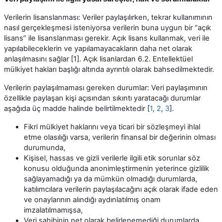
Verilerin lisanslanması: Veriler paylaşılırken, tekrar kullanımının
nasıl gerçekleşmesi isteniyorsa verilerin buna uygun bir “açık
lisans” ile lisanslanması gerekir. Açık lisans kullanmak, veri ile
yapılabileceklerin ve yapılamayacakların daha net olarak
anlaşılmasını sağlar [1]. Açık lisanlardan 6.2. Entellektüel
mülkiyet hakları başlığı altında ayrıntılı olarak bahsedilmektedir.
Verilerin paylaşılmaması gereken durumlar: Veri paylaşımının
özellikle paylaşan kişi açısından sıkıntı yaratacağı durumlar
aşağıda üç madde halinde belirtilmektedir [
1
,
2
,
3
].
Fikri mülkiyet haklarını veya ticari bir sözleşmeyi ihlal
etme olasılığı varsa, verilerin finansal bir değerinin olması
durumunda,
Kişisel, hassas ve gizli verilerle ilgili etik sorunlar söz
konusu olduğunda anonimleştirmenin yeterince gizlilik
sağlayamadığı ya da mümkün olmadığı durumlarda,
katılımcılara verilerin paylaşılacağını açık olarak ifade eden
ve onaylarının alındığı aydınlatılmış onam
imzalatılmamışsa,
Veri sahibinin net olarak belirlenemediği durumlarda.