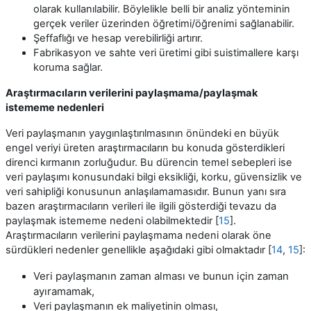
olarak kullanılabilir. Böylelikle belli bir analiz yönteminin
gerçek veriler üzerinden öğretimi/öğrenimi sağlanabilir.
Şeffaflığı ve hesap verebilirliği artırır.
Fabrikasyon ve sahte veri üretimi gibi suistimallere karşı
koruma sağlar.
Araştırmacıların verilerini paylaşmama/paylaşmak
istememe nedenleri
Veri paylaşmanın yaygınlaştırılmasının önündeki en büyük
engel veriyi üreten araştırmacıların bu konuda gösterdikleri
direnci kırmanın zorluğudur. Bu dürencin temel sebepleri ise
veri paylaşımı konusundaki bilgi eksikliği, korku, güvensizlik ve
veri sahipliği konusunun anlaşılamamasıdır. Bunun yanı sıra
bazen araştırmacıların verileri ile ilgili gösterdiği tevazu da
paylaşmak istememe nedeni olabilmektedir [
15
].
Araştırmacıların verilerini paylaşmama nedeni olarak öne
sürdükleri nedenler genellikle aşağıdaki gibi olmaktadır [
14
,
15
]:
Veri paylaşmanın zaman alması ve bunun için zaman
ayıramamak,
Veri paylaşmanın ek maliyetinin olması,