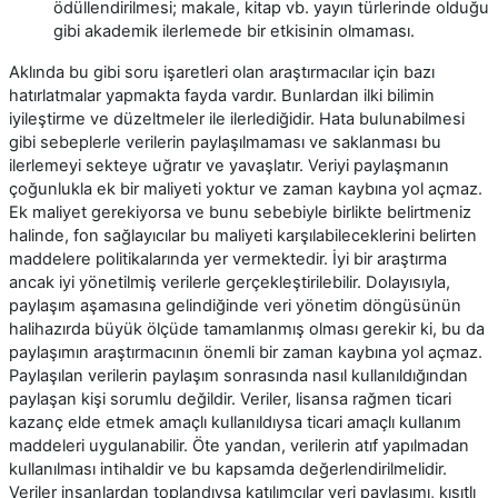
ödüllendirilmesi; makale, kitap vb. yayın türlerinde olduğu
gibi akademik ilerlemede bir etkisinin olmaması.
Aklında bu gibi soru işaretleri olan araştırmacılar için bazı
hatırlatmalar yapmakta fayda vardır. Bunlardan ilki bilimin
iyileştirme ve düzeltmeler ile ilerlediğidir. Hata bulunabilmesi
gibi sebeplerle verilerin paylaşılmaması ve saklanması bu
ilerlemeyi sekteye uğratır ve yavaşlatır. Veriyi paylaşmanın
çoğunlukla ek bir maliyeti yoktur ve zaman kaybına yol açmaz.
Ek maliyet gerekiyorsa ve bunu sebebiyle birlikte belirtmeniz
halinde, fon sağlayıcılar bu maliyeti karşılabileceklerini belirten
maddelere politikalarında yer vermektedir. İyi bir araştırma
ancak iyi yönetilmiş verilerle gerçekleştirilebilir. Dolayısıyla,
paylaşım aşamasına gelindiğinde veri yönetim döngüsünün
halihazırda büyük ölçüde tamamlanmış olması gerekir ki, bu da
paylaşımın araştırmacının önemli bir zaman kaybına yol açmaz.
Paylaşılan verilerin paylaşım sonrasında nasıl kullanıldığından
paylaşan kişi sorumlu değildir. Veriler, lisansa rağmen ticari
kazanç elde etmek amaçlı kullanıldıysa ticari amaçlı kullanım
maddeleri uygulanabilir. Öte yandan, verilerin atıf yapılmadan
kullanılması intihaldir ve bu kapsamda değerlendirilmelidir.
Veriler insanlardan toplandıysa katılımcılar veri paylaşımı, kısıtlı