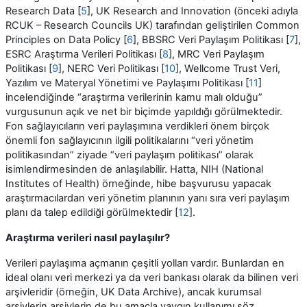
Research Data [
5
], UK Research and Innovation (önceki adıyla
RCUK – Research Councils UK) tarafından geliştirilen Common
Principles on Data Policy [
6
], BBSRC Veri Paylaşım Politikası [
7
],
ESRC Araştırma Verileri Politikası [
8
], MRC Veri Paylaşım
Politikası [
9
], NERC Veri Politikası [
10
], Wellcome Trust Veri,
Yazılım ve Materyal Yönetimi ve Paylaşımı Politikası [
11
]
incelendiğinde “araştırma verilerinin kamu malı olduğu”
vurgusunun açık ve net bir biçimde yapıldığı görülmektedir.
Fon sağlayıcıların veri paylaşımına verdikleri önem birçok
önemli fon sağlayıcının ilgili politikalarını “veri yönetim
politikasından” ziyade “veri paylaşım politikası” olarak
isimlendirmesinden de anlaşılabilir. Hatta, NIH (National
Institutes of Health) örneğinde, hibe başvurusu yapacak
araştırmacılardan veri yönetim planının yanı sıra veri paylaşım
planı da talep edildiği görülmektedir [
12
].
Araştırma verileri nasıl paylaşılır?
Verileri paylaşıma açmanın çeşitli yolları vardır. Bunlardan en
ideal olanı veri merkezi ya da veri bankası olarak da bilinen veri
arşivleridir (örneğin, UK Data Archive), ancak kurumsal
arşivlerin arşivlerin de bu amaçla yaygın kullanımı söz