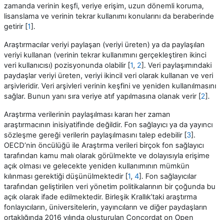
zamanda verinin keşfi, veriye erişim, uzun dönemli koruma,
lisanslama ve verinin tekrar kullanımı konularını da beraberinde
getirir [
1
].
Araştırmacılar veriyi paylaşan (veriyi üreten) ya da paylaşılan
veriyi kullanan (verinin tekrar kullanımını gerçekleştiren ikinci
veri kullanıcısı) pozisyonunda olabilir [
1
,
2
]. Veri paylaşımındaki
paydaşlar veriyi üreten, veriyi ikincil veri olarak kullanan ve veri
arşivleridir. Veri arşivleri verinin keşfini ve yeniden kullanılmasını
sağlar. Bunun yanı sıra veriye atıf yapılmasına olanak verir [
2
].
Araştırma verilerinin paylaşılması kararı her zaman
araştırmacının inisiyatifinde değildir. Fon sağlayıcı ya da yayıncı
sözleşme gereği verilerin paylaşılmasını talep edebilir [
3
].
OECD’nin öncülüğü ile Araştırma verileri birçok fon sağlayıcı
tarafından kamu malı olarak görülmekte ve dolayısıyla erişime
açık olması ve gelecekte yeniden kullanımının mümkün
kılınması gerektiği düşünülmektedir [
1
,
4
]. Fon sağlayıcılar
tarafından geliştirilen veri yönetim politikalarının bir çoğunda bu
açık olarak ifade edilmektedir. Birleşik Krallık’taki araştırma
fonlayıcıların, üniversitelerin, yayıncıların ve diğer paydaşların
ortaklığında 2016 yılında oluşturulan Concordat on Open