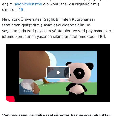
erişim,
anonimleştirme
gibi konularla ilgili bilgilendirilmiş
olmalıdır [
15
].
New York Üniversitesi Sağlık Bilimleri Kütüphanesi
tarafından geliştirilmiş aşağıdaki videoda günlük
yaşantımızda veri paylaşım yöntemleri ve veri paylaşma, veri
isteme konusunda yaşanan sıkıntılar özetlemektedir [16].
Videoyu
Oynat
Veri paylaşımı ile ilgili yasal süreçler, hak ve sorumluluklar