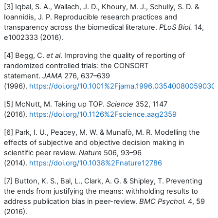
[3] Iqbal, S. A., Wallach, J. D., Khoury, M. J., Schully, S. D. &
Ioannidis, J. P. Reproducible research practices and
transparency across the biomedical literature.
PLoS Biol.
14
,
e1002333 (2016).
[4] Begg, C.
et al
. Improving the quality of reporting of
randomized
controlled trials: the CONSORT
statement.
JAMA
276
, 637–639
(1996).
https://doi.org/10.1001%2Fjama.1996.03540080059030
[5] McNutt, M. Taking up TOP.
Science
352
, 1147
(2016).
https://doi.org/10.1126%2Fscience.aag2359
[6] Park, I. U., Peacey, M. W. & Munafò, M. R. Modelling the
effects of subjective and objective decision making in
scientific peer review.
Nature
506
, 93–96
(2014).
https://doi.org/10.1038%2Fnature12786
[7] Button, K. S., Bal, L., Clark, A. G. & Shipley, T. Preventing
the ends from justifying the means: withholding results to
address publication bias in peer-review.
BMC Psychol.
4
, 59
(2016).