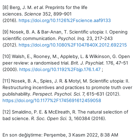
[8] Berg, J. M.
et al
. Preprints for the life
sciences.
Science
352
, 899–901
(2016).
https://doi.org/10.1126%2Fscience.aaf9133
[9] Nosek, B. A. & Bar-Anan, T. Scientific utopia: I. Opening
scientific communication.
Psychol. Inq.
23
, 217–243
(2012).
https://doi.org/10.1080%2F1047840X.2012.692215
[10] Walsh, E., Rooney, M., Appleby, L. & Wilkinson, G. Open
peer review: a randomised trial.
Brit. J. Psychiat.
176
, 47–51
(2000).
https://doi.org/10.1192%2Fbjp.176.1.47
;
[11] Nosek, B. A., Spies, J. R. & Motyl, M. Scientific utopia: II.
Restructuring incentives and practices to promote truth over
publishability.
Perspect. Psychol. Sci.
7
, 615–631 (2012).
https://doi.org/10.1177%2F1745691612459058
[12] Smaldino, P. E. & McElreath, R. The natural selection of
bad science.
R. Soc. Open Sci.
3
, 160384 (2016).
En son değiştirme: Perşembe, 3 Kasım 2022, 8:38 AM