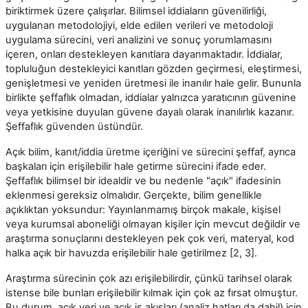
biriktirmek üzere çalışırlar. Bilimsel iddiaların güvenilirliği,
uygulanan metodolojiyi, elde edilen verileri ve metodoloji
uygulama sürecini, veri analizini ve sonuç yorumlamasını
içeren, onları destekleyen kanıtlara dayanmaktadır. İddialar,
topluluğun destekleyici kanıtları gözden geçirmesi, eleştirmesi,
genişletmesi ve yeniden üretmesi ile inanılır hale gelir. Bununla
birlikte şeffaflık olmadan, iddialar yalnızca yaratıcının güvenine
veya yetkisine duyulan güvene dayalı olarak inanılırlık kazanır.
Şeffaflık güvenden üstündür.
Açık bilim, kanıt/iddia üretme içeriğini ve sürecini şeffaf, ayrıca
başkaları için erişilebilir hale getirme sürecini ifade eder.
Şeffaflık bilimsel bir idealdir ve bu nedenle "açık" ifadesinin
eklenmesi gereksiz olmalıdır. Gerçekte, bilim genellikle
açıklıktan yoksundur: Yayınlanmamış birçok makale, kişisel
veya kurumsal aboneliği olmayan kişiler için mevcut değildir ve
araştırma sonuçlarını destekleyen pek çok veri, materyal, kod
halka açık bir havuzda erişilebilir hale getirilmez [2, 3].
Araştırma sürecinin çok azı erişilebilirdir, çünkü tarihsel olarak
istense bile bunları erişilebilir kılmak için çok az fırsat olmuştur.
Bu durum, açık veri ve açık iş akışları (analiz hatları da dahil) için