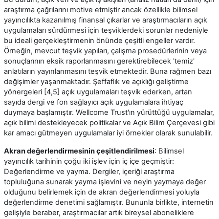
araştırma çağrılarını motive etmiştir ancak özellikle bilimsel
yayıncılıkta kazanılmış finansal çıkarlar ve araştırmacıların açık
uygulamaları sürdürmesi için teşviklerdeki sorunlar nedeniyle
bu ideali gerçekleştirmenin önünde çeşitli engeller vardır.
Örneğin, mevcut teşvik yapıları, çalışma prosedürlerinin veya
sonuçlarının eksik raporlanmasını gerektirebilecek 'temiz'
anlatıların yayınlanmasını teşvik etmektedir. Buna rağmen bazı
değişimler yaşanmaktadır. Şeffaflık ve açıklığı geliştirme
yönergeleri [4,5] açık uygulamaları teşvik ederken, artan
sayıda dergi ve fon sağlayıcı açık uygulamalara ihtiyaç
duymaya başlamıştır. Wellcome Trust'ın yürüttüğü uygulamalar,
açık bilimi destekleyecek politikalar ve Açık Bilim Çerçevesi gibi
kar amacı gütmeyen uygulamalar iyi örnekler olarak sunulabilir.
Akran değerlendirmesinin çeşitlendirilmesi
: Bilimsel
yayıncılık tarihinin çoğu iki işlev için iç içe geçmiştir:
Değerlendirme ve yayma. Dergiler, içeriği araştırma
topluluğuna sunarak yayma işlevini ve neyin yaymaya değer
olduğunu belirlemek için de akran değerlendirmesi yoluyla
değerlendirme denetimi sağlamıştır. Bununla birlikte, internetin
gelişiyle beraber, araştırmacılar artık bireysel aboneliklere