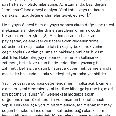
için halka açık platformlar sunar. Aynı zamanda, bazı dergiler
"sonuçsuz" incelemeyi deniyor. Yani kabul veya ret kararı
olmaksızın açık değerlendirmeler teşvik ediliyor [7].
Hem yayın öncesi hem de yayın sonrası akran değerlendirmesi
mekanizmaları değerlendirme süreçlerini önemli ölçüde
hızlandırır ve genişletir [8]. Araştırmacılar, ön baskıları
paylaşarak, geleneksel ve kapaşı akran değerlendirme
sürecinde birkaç inceleme için birkaç ay beklemek yerine,
çeşitli topluluklardan çalışmaları hakkında hızlı geri bildirim
alabilirler. Hakemler, yayın sonrası hizmetleri kullanarak,
zahmetli, belirsiz ve uzun bir değerlendirme yazımı gibi
zahmetli, belirsiz ve uzun bir sürece güvenmek yerine anında
makaleler hakkında olumlu ve eleştirel yorumlar yapabilirler.
Yayın öncesi ve sonrası değerlendirmenin halka açık biçimleri
olarak bu yeni hizmetler, yeni kredi ve itibar geliştirme biçimleri
için potansiyel sunar [9]. Geleneksel modelde akran
değerlendirmesi özel, anonim ve tamamen hizmet amaçlı
yapılır. Herkese açık yorum sistemlerinde, tanımlanabilir olmayı
seçen bir hakem, incelemenin kalitesine bağlı olarak itibar
kazanabilir (veya kaybedebilir). Anonim olmayan incelemenin