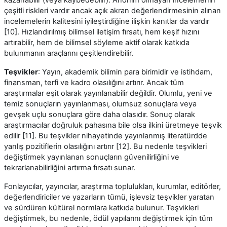
çeşitli riskleri vardır ancak açık akran değerlendirmesinin alınan
incelemelerin kalitesini iyileştirdiğine ilişkin kanıtlar da vardır
[10]. Hızlandırılmış bilimsel iletişim fırsatı, hem keşif hızını
artırabilir, hem de bilimsel söyleme aktif olarak katkıda
bulunmanın araçlarını çeşitlendirebilir.
Teşvikler
: Yayın, akademik bilimin para birimidir ve istihdam,
finansman, terfi ve kadro olasılığını artırır. Ancak tüm
araştırmalar eşit olarak yayınlanabilir değildir. Olumlu, yeni ve
temiz sonuçların yayınlanması, olumsuz sonuçlara veya
gevşek uçlu sonuçlara göre daha olasıdır. Sonuç olarak
araştırmacılar doğruluk pahasına bile olsa ilkini üretmeye teşvik
edilir [11]. Bu teşvikler nihayetinde yayınlanmış literatürdde
yanlış pozitiflerin olasılığını artırır [12]. Bu nedenle teşvikleri
değiştirmek yayınlanan sonuçların güvenilirliğini ve
tekrarlanabilirliğini artırma fırsatı sunar.
Fonlayıcılar, yayıncılar, araştırma toplulukları, kurumlar, editörler,
değerlendiriciler ve yazarların tümü, işlevsiz teşvikler yaratan
ve sürdüren kültürel normlara katkıda bulunur. Teşvikleri
değiştirmek, bu nedenle, ödül yapılarını değiştirmek için tüm