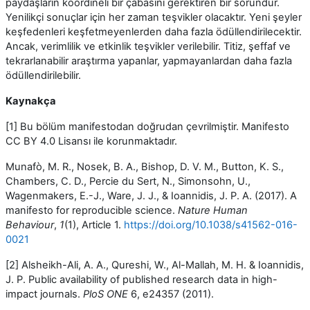
paydaşların koordineli bir çabasını gerektiren bir sorundur.
Yenilikçi sonuçlar için her zaman teşvikler olacaktır. Yeni şeyler
keşfedenleri keşfetmeyenlerden daha fazla ödüllendirilecektir.
Ancak, verimlilik ve etkinlik teşvikler verilebilir. Titiz, şeffaf ve
tekrarlanabilir araştırma yapanlar, yapmayanlardan daha fazla
ödüllendirilebilir.
Kaynakça
[1] Bu bölüm manifestodan doğrudan çevrilmiştir. Manifesto
CC BY 4.0 Lisansı ile korunmaktadır.
Munafò, M. R., Nosek, B. A., Bishop, D. V. M., Button, K. S.,
Chambers, C. D., Percie du Sert, N., Simonsohn, U.,
Wagenmakers, E.-J., Ware, J. J., & Ioannidis, J. P. A. (2017). A
manifesto for reproducible science.
Nature Human
Behaviour
,
1
(1), Article 1.
https://doi.org/10.1038/s41562-016-
0021
[2] Alsheikh-Ali, A. A., Qureshi, W., Al-Mallah, M. H. & Ioannidis,
J. P. Public availability of published research data in high-
impact journals.
PloS ONE
6
, e24357 (2011).