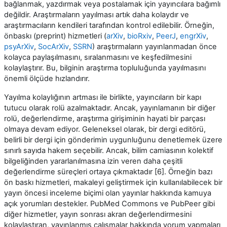
bağlanmak, yazdırmak veya postalamak için yayıncılara bağımlı
değildir. Araştırmaların yayılması artık daha kolaydır ve
araştırmacıların kendileri tarafından kontrol edilebilir. Örneğin,
önbaskı (preprint) hizmetleri (
arXiv
,
bioRxiv
,
PeerJ
,
engrXiv
,
psyArXiv
,
SocArXiv
,
SSRN
) araştırmaların yayınlanmadan önce
kolayca paylaşılmasını, sıralanmasını ve keşfedilmesini
kolaylaştırır. Bu, bilginin araştırma topluluğunda yayılmasını
önemli ölçüde hızlandırır.
Yayılma kolaylığının artması ile birlikte, yayıncıların bir kapı
tutucu olarak rolü azalmaktadır. Ancak, yayınlamanın bir diğer
rolü, değerlendirme, araştırma girişiminin hayati bir parçası
olmaya devam ediyor. Geleneksel olarak, bir dergi editörü,
belirli bir dergi için gönderimin uygunluğunu denetlemek üzere
sınırlı sayıda hakem seçebilir. Ancak, bilim camiasının kolektif
bilgeliğinden yararlanılmasına izin veren daha çeşitli
değerlendirme süreçleri ortaya çıkmaktadır [6]. Örneğin bazı
ön baskı hizmetleri, makaleyi geliştirmek için kullanılabilecek bir
yayın öncesi inceleme biçimi olan yayınlar hakkında kamuya
açık yorumları destekler. PubMed Commons ve PubPeer gibi
diğer hizmetler, yayın sonrası akran değerlendirmesini
kolaylaştıran, yayınlanmış çalışmalar hakkında yorum yapmaları