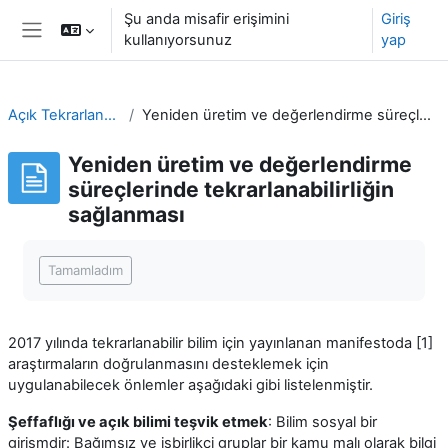
Ana içeriğe git
Şu anda misafir erişimini
Giriş
kullanıyorsunuz
yap
Yan panel
Açık Tekrarlanabilir Araştırma
Yeniden üretim ve değerlendirme süreçlerinde tekrarlanabilirliğin sağlanması
Yeniden üretim ve değerlendirme
süreçlerinde tekrarlanabilirliğin
sağlanması
Tamamlama Gereklilikleri
Tamamladım
2017 yılında tekrarlanabilir bilim için yayınlanan manifestoda [1]
araştırmaların doğrulanmasını desteklemek için
uygulanabilecek önlemler aşağıdaki gibi listelenmiştir.
Şeffaflığı ve açık bilimi teşvik etmek
: Bilim sosyal bir
girişmdir: Bağımsız ve işbirlikçi gruplar bir kamu malı olarak bilgi