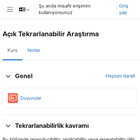
Ana içeriğe git
Şu anda misafir erişimini
Giriş
kullanıyorsunuz
yap
Yan panel
Açık Tekrarlanabilir Araştırma
Kurs
Notlar
Konu özeti
Genel
Hepsini daralt
Forum
Duyurular
Tekrarlanabilirlik kavramı
Bu bölümde
reproducibility
,
replicability
veya
repeatability
gibi