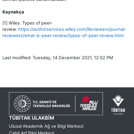
Kaynakça
[1] Wiley. Types of peer-
review.
https://authorservices.wiley.com/Reviewers/journal-
reviewers/what-is-peer-review/types-of-peer-review.html
Last modified: Tuesday, 14 December 2021, 12:52 PM
TÜBİTAK ULAKBİM
Ulusal Akademik Ağ ve Bilgi Merkezi
Cahit Arf Bilgi Merkezi