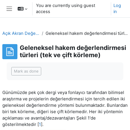
Skip to main content
You are currently using guest
Log
access
in
Side panel
Açık Akran Değerlendirmesi
Geleneksel hakem değerlendirmesi türleri (tek ve çift körleme)
Geleneksel hakem değerlendirmesi
türleri (tek ve çift körleme)
Completion requirements
Mark as done
Günümüzde pek çok dergi veya fonlayıcı tarafından bilimsel
araştırma ve projelerin değerlendirmesi için tercih edilen iki
geleneksel değerlendirme yöntemi bulunmaktadır. Bunlardan
biri tek körleme, diğeri ise çift körlemedir. Her iki yöntemin
açıklaması ve avantaj/dezavantajları Şekil 1'de
gösterilmektedir [
1
].