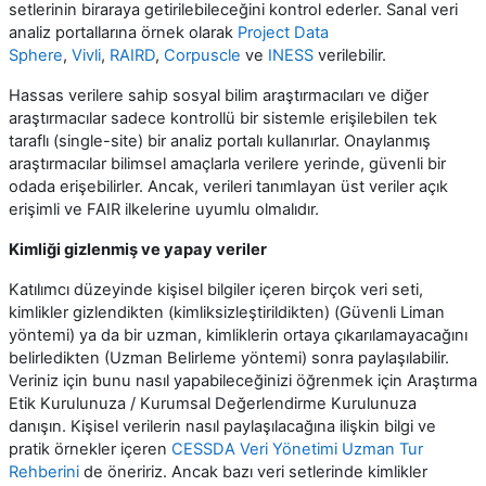
setlerinin biraraya getirilebileceğini kontrol ederler. Sanal veri
analiz portallarına örnek olarak
Project Data
Sphere
,
Vivli
,
RAIRD
,
Corpuscle
ve
INESS
verilebilir.
Hassas verilere sahip sosyal bilim araştırmacıları ve diğer
araştırmacılar sadece kontrollü bir sistemle erişilebilen tek
taraflı (single-site) bir analiz portalı kullanırlar. Onaylanmış
araştırmacılar bilimsel amaçlarla verilere yerinde, güvenli bir
odada erişebilirler. Ancak, verileri tanımlayan üst veriler açık
erişimli ve FAIR ilkelerine uyumlu olmalıdır.
Kimliği gizlenmiş ve yapay veriler
Katılımcı düzeyinde kişisel bilgiler içeren birçok veri seti,
kimlikler gizlendikten (kimliksizleştirildikten) (Güvenli Liman
yöntemi) ya da bir uzman, kimliklerin ortaya çıkarılamayacağını
belirledikten (Uzman Belirleme yöntemi) sonra paylaşılabilir.
Veriniz için bunu nasıl yapabileceğinizi öğrenmek için Araştırma
Etik Kurulunuza / Kurumsal Değerlendirme Kurulunuza
danışın. Kişisel verilerin nasıl paylaşılacağına ilişkin bilgi ve
pratik örnekler içeren
CESSDA Veri Yönetimi Uzman Tur
Rehberini
de öneririz. Ancak bazı veri setlerinde kimlikler