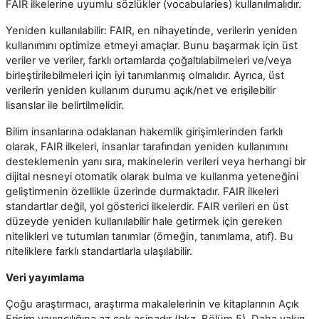
FAIR ilkelerine uyumlu sözlükler (vocabularies) kullanılmalıdır.
Yeniden kullanılabilir: FAIR, en nihayetinde, verilerin yeniden
kullanımını optimize etmeyi amaçlar. Bunu başarmak için üst
veriler ve veriler, farklı ortamlarda çoğaltılabilmeleri ve/veya
birleştirilebilmeleri için iyi tanımlanmış olmalıdır. Ayrıca, üst
verilerin yeniden kullanım durumu açık/net ve erişilebilir
lisanslar ile belirtilmelidir.
Bilim insanlarına odaklanan hakemlik girişimlerinden farklı
olarak, FAIR ilkeleri, insanlar tarafından yeniden kullanımını
desteklemenin yanı sıra, makinelerin verileri veya herhangi bir
dijital nesneyi otomatik olarak bulma ve kullanma yeteneğini
geliştirmenin özellikle üzerinde durmaktadır. FAIR ilkeleri
standartlar değil, yol gösterici ilkelerdir. FAIR verileri en üst
düzeyde yeniden kullanılabilir hale getirmek için gereken
nitelikleri ve tutumları tanımlar (örneğin, tanımlama, atıf). Bu
niteliklere farklı standartlarla ulaşılabilir.
Veri yayımlama
Çoğu araştırmacı, araştırma makalelerinin ve kitaplarının Açık
Erişim yayıncılığına az çok aşinadır (bkz. Bölüm 5). Daha yakın