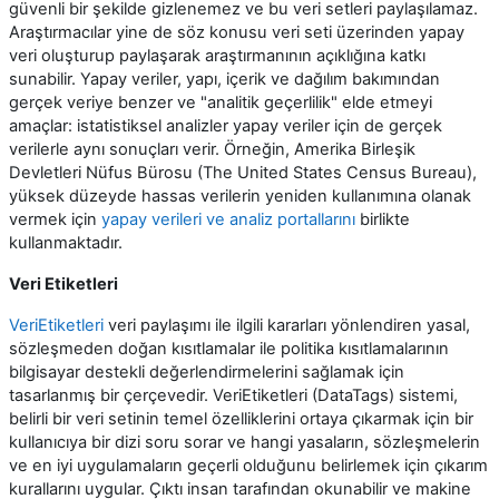
güvenli bir şekilde gizlenemez ve bu veri setleri paylaşılamaz.
Araştırmacılar yine de söz konusu veri seti üzerinden yapay
veri oluşturup paylaşarak araştırmanının açıklığına katkı
sunabilir. Yapay veriler, yapı, içerik ve dağılım bakımından
gerçek veriye benzer ve "analitik geçerlilik" elde etmeyi
amaçlar: istatistiksel analizler yapay veriler için de gerçek
verilerle aynı sonuçları verir. Örneğin, Amerika Birleşik
Devletleri Nüfus Bürosu (The United States Census Bureau),
yüksek düzeyde hassas verilerin yeniden kullanımına olanak
vermek için
yapay verileri ve analiz portallarını
birlikte
kullanmaktadır.
Veri Etiketleri
VeriEtiketleri
veri paylaşımı ile ilgili kararları yönlendiren yasal,
sözleşmeden doğan kısıtlamalar ile politika kısıtlamalarının
bilgisayar destekli değerlendirmelerini sağlamak için
tasarlanmış bir çerçevedir. VeriEtiketleri (DataTags) sistemi,
belirli bir veri setinin temel özelliklerini ortaya çıkarmak için bir
kullanıcıya bir dizi soru sorar ve hangi yasaların, sözleşmelerin
ve en iyi uygulamaların geçerli olduğunu belirlemek için çıkarım
kurallarını uygular. Çıktı insan tarafından okunabilir ve makine