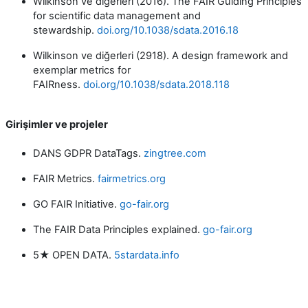
Wilkinson ve diğerleri (2016). The FAIR Guiding Principles
for scientific data management and
stewardship.
doi.org/10.1038/sdata.2016.18
Wilkinson ve diğerleri (2918). A design framework and
exemplar metrics for
FAIRness.
doi.org/10.1038/sdata.2018.118
Girişimler ve projeler
DANS GDPR DataTags.
zingtree.com
FAIR Metrics.
fairmetrics.org
GO FAIR Initiative.
go-fair.org
The FAIR Data Principles explained.
go-fair.org
5★ OPEN DATA.
5stardata.info