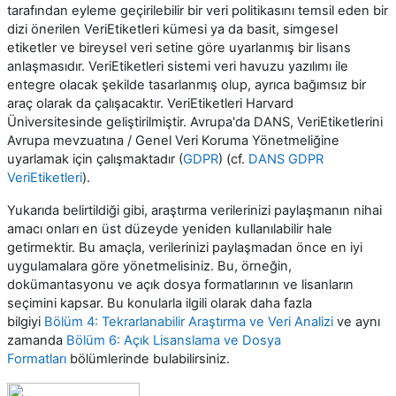
tarafından eyleme geçirilebilir bir veri politikasını temsil eden bir
dizi önerilen VeriEtiketleri kümesi ya da basit, simgesel
etiketler ve bireysel veri setine göre uyarlanmış bir lisans
anlaşmasıdır. VeriEtiketleri sistemi veri havuzu yazılımı ile
entegre olacak şekilde tasarlanmış olup, ayrıca bağımsız bir
araç olarak da çalışacaktır. VeriEtiketleri Harvard
Üniversitesinde geliştirilmiştir. Avrupa'da DANS, VeriEtiketlerini
Avrupa mevzuatına / Genel Veri Koruma Yönetmeliğine
uyarlamak için çalışmaktadır (
GDPR
) (cf.
DANS GDPR
VeriEtiketleri
).
Yukarıda belirtildiği gibi, araştırma verilerinizi paylaşmanın nihai
amacı onları en üst düzeyde yeniden kullanılabilir hale
getirmektir. Bu amaçla, verilerinizi paylaşmadan önce en iyi
uygulamalara göre yönetmelisiniz. Bu, örneğin,
dokümantasyonu ve açık dosya formatlarının ve lisanların
seçimini kapsar. Bu konularla ilgili olarak daha fazla
bilgiyi
Bölüm 4: Tekrarlanabilir Araştırma ve Veri Analizi
ve aynı
zamanda
Bölüm 6: Açık Lisanslama ve Dosya
Formatları
bölümlerinde bulabilirsiniz.