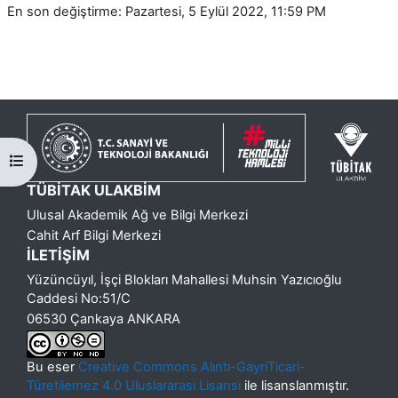
En son değiştirme: Pazartesi, 5 Eylül 2022, 11:59 PM
Kurs dizinini aç
TÜBİTAK ULAKBİM
Ulusal Akademik Ağ ve Bilgi Merkezi
Cahit Arf Bilgi Merkezi
İLETİŞİM
Yüzüncüyıl, İşçi Blokları Mahallesi Muhsin Yazıcıoğlu
Caddesi No:51/C
06530 Çankaya ANKARA
Bu eser
Creative Commons Alıntı-GayriTicari-
Türetilemez 4.0 Uluslararası Lisansı
ile lisanslanmıştır.