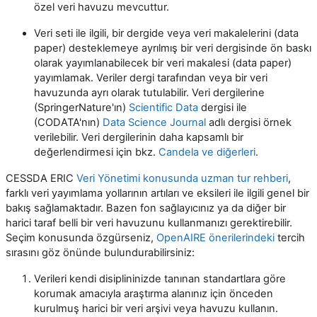
özel veri havuzu mevcuttur.
Veri seti ile ilgili, bir dergide veya veri makalelerini (data
paper) desteklemeye ayrılmış bir veri dergisinde ön baskı
olarak yayımlanabilecek bir veri makalesi (data paper)
yayımlamak. Veriler dergi tarafından veya bir veri
havuzunda ayrı olarak tutulabilir. Veri dergilerine
(SpringerNature'ın)
Scientific Data
dergisi ile
(CODATA'nın)
Data Science Journal
adlı dergisi örnek
verilebilir. Veri dergilerinin daha kapsamlı bir
değerlendirmesi için bkz.
Candela ve diğerleri
.
CESSDA ERIC
Veri Yönetimi konusunda uzman tur rehberi
,
farklı veri yayımlama yollarının artıları ve eksileri ile ilgili genel bir
bakış sağlamaktadır. Bazen fon sağlayıcınız ya da diğer bir
harici taraf belli bir veri havuzunu kullanmanızı gerektirebilir.
Seçim konusunda özgürseniz,
OpenAIRE önerilerindeki
tercih
sırasını göz önünde bulundurabilirsiniz:
Verileri kendi disiplininizde tanınan standartlara göre
korumak amacıyla araştırma alanınız için önceden
kurulmuş harici bir veri arşivi veya havuzu kullanın.