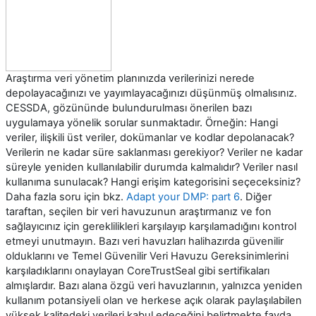
Araştırma veri yönetim planınızda verilerinizi nerede
depolayacağınızı ve yayımlayacağınızı düşünmüş olmalısınız.
CESSDA, gözününde bulundurulması önerilen bazı
uygulamaya yönelik sorular sunmaktadır. Örneğin: Hangi
veriler, ilişkili üst veriler, dokümanlar ve kodlar depolanacak?
Verilerin ne kadar süre saklanması gerekiyor? Veriler ne kadar
süreyle yeniden kullanılabilir durumda kalmalıdır? Veriler nasıl
kullanıma sunulacak? Hangi erişim kategorisini seçeceksiniz?
Daha fazla soru için bkz.
Adapt your DMP: part 6
. Diğer
taraftan, seçilen bir veri havuzunun araştırmanız ve fon
sağlayıcınız için gereklilikleri karşılayıp karşılamadığını kontrol
etmeyi unutmayın. Bazı veri havuzları halihazırda güvenilir
olduklarını ve Temel Güvenilir Veri Havuzu Gereksinimlerini
karşıladıklarını onaylayan CoreTrustSeal gibi sertifikaları
almışlardır. Bazı alana özgü veri havuzlarının, yalnızca yeniden
kullanım potansiyeli olan ve herkese açık olarak paylaşılabilen
yüksek kalitedeki verileri kabul edeceğini belirtmekte fayda