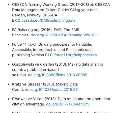
CESSDA Training Working Group (2017-2018b). CESSDA
Data Management Expert Guide: Citing your data.
Bergen, Norway: CESSDA
ERIC.
cessda.eu/DMGuide/citingdata
FAIRsharing.org (2016). FAIR. The FAIR
Principles.
doi.org/10.25504/FAIRsharing.WWI10U
Force 11 (n.y.). Guiding principles for Findable,
Accessible, Interoperable, and Re-usable data
publishing Version B1.0.
force11.org/fairprinciples
Gorgolewski ve diğerleri (2013). Making data sharing
count: a publication-based
solution.
doi.org/10.3389/fnins.2013.00009
Kratz ve Strasser (2015). Making Data
Count.
doi.org/10.1038/sdata.2015.39
Piwowar ve Vision (2013). Data reuse and the open data
citation advantage.
doi.org/10.7717/peerj.175