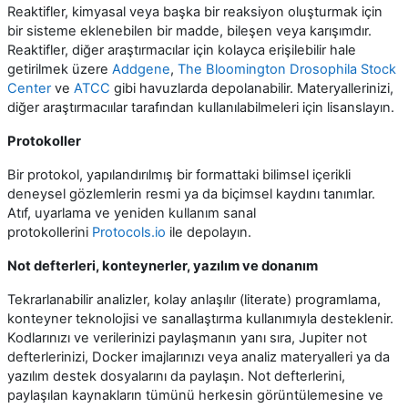
Reaktifler, kimyasal veya başka bir reaksiyon oluşturmak için
bir sisteme eklenebilen bir madde, bileşen veya karışımdır.
Reaktifler, diğer araştırmacılar için kolayca erişilebilir hale
getirilmek üzere
Addgene
,
The Bloomington Drosophila Stock
Center
ve
ATCC
gibi havuzlarda depolanabilir. Materyallerinizi,
diğer araştırmacıılar tarafından kullanılabilmeleri için lisanslayın.
Protokoller
Bir protokol, yapılandırılmış bir formattaki bilimsel içerikli
deneysel gözlemlerin resmi ya da biçimsel kaydını tanımlar.
Atıf, uyarlama ve yeniden kullanım sanal
protokollerini
Protocols.
io
ile depolayın.
Not defterleri, konteynerler, yazılım ve donanım
Tekrarlanabilir analizler, kolay anlaşılır (literate) programlama,
konteyner teknolojisi ve sanallaştırma kullanımıyla desteklenir.
Kodlarınızı ve verilerinizi paylaşmanın yanı sıra, Jupiter not
defterlerinizi, Docker imajlarınızı veya analiz materyalleri ya da
yazılım destek dosyalarını da paylaşın. Not defterlerini,
paylaşılan kaynakların tümünü herkesin görüntülemesine ve