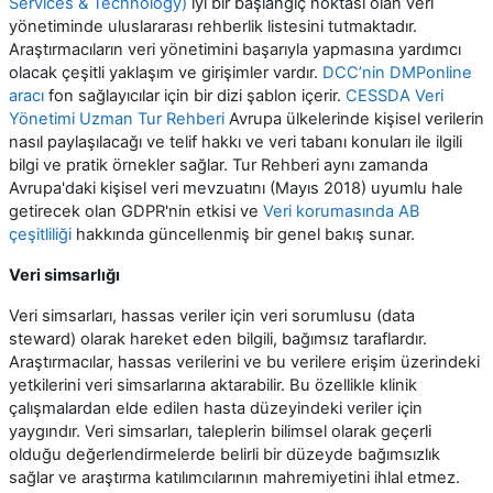
Services & Technology)
iyi bir başlangıç noktası olan veri
yönetiminde uluslararası rehberlik listesini tutmaktadır.
Araştırmacıların veri yönetimini başarıyla yapmasına yardımcı
olacak çeşitli yaklaşım ve girişimler vardır.
DCC’nin DMPonline
aracı
fon sağlayıcılar için bir dizi şablon içerir.
CESSDA Veri
Yönetimi Uzman Tur Rehberi
Avrupa ülkelerinde kişisel verilerin
nasıl paylaşılacağı ve telif hakkı ve veri tabanı konuları ile ilgili
bilgi ve pratik örnekler sağlar. Tur Rehberi aynı zamanda
Avrupa'daki kişisel veri mevzuatını (Mayıs 2018) uyumlu hale
getirecek olan GDPR'nin etkisi ve
Veri korumasında AB
çeşitliliği
hakkında güncellenmiş bir genel bakış sunar.
Veri simsarlığı
Veri simsarları, hassas veriler için veri sorumlusu (data
steward) olarak hareket eden bilgili, bağımsız taraflardır.
Araştırmacılar, hassas verilerini ve bu verilere erişim üzerindeki
yetkilerini veri simsarlarına aktarabilir. Bu özellikle klinik
çalışmalardan elde edilen hasta düzeyindeki veriler için
yaygındır. Veri simsarları, taleplerin bilimsel olarak geçerli
olduğu değerlendirmelerde belirli bir düzeyde bağımsızlık
sağlar ve araştırma katılımcılarının mahremiyetini ihlal etmez.