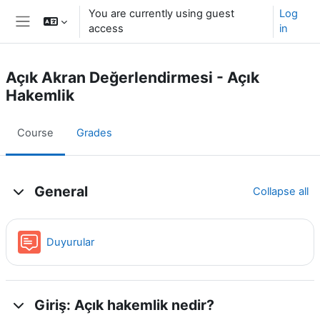
Skip to main content
You are currently using guest
Log
access
in
Side panel
Açık Akran Değerlendirmesi - Açık
Hakemlik
Course
Grades
Topic outline
General
Collapse all
Forum
Duyurular
Giriş: Açık hakemlik nedir?